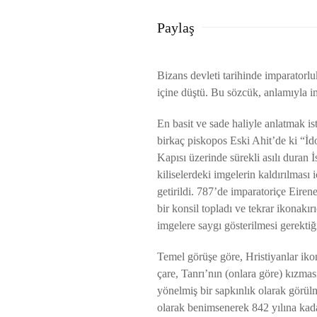
Paylaş
Bizans devleti tarihinde imparatorlu
içine düştü. Bu sözcük, anlamıyla im
En basit ve sade haliyle anlatmak i
birkaç piskopos Eski Ahit’de ki “İd
Kapısı üzerinde sürekli asılı duran İ
kiliselerdeki imgelerin kaldırılmas
getirildi. 787’de imparatoriçe Eiren
bir konsil topladı ve tekrar ikonak
imgelere saygı gösterilmesi gerekti
Temel görüşe göre, Hristiyanlar iko
çare, Tanrı’nın (onlara göre) kızması
yönelmiş bir sapkınlık olarak görül
olarak benimsenerek 842 yılına kad