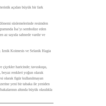
eristik açıdan büyük bir fark
 dönemi süslemelerinde resimden
ogramında İsa’yı sembolize eden
yen az sayıda sahnede vardır ve
r. Iznik Koimesis ve Selanik Hagia
 ve çiçekler haricinde; tavuskuşu,
ı, beyaz renkleri yoğun olarak
gesi olarak figür kullanılmayan
zerine yeni bir tabaka ile yeniden
akalarının altında büyük olasılıkla