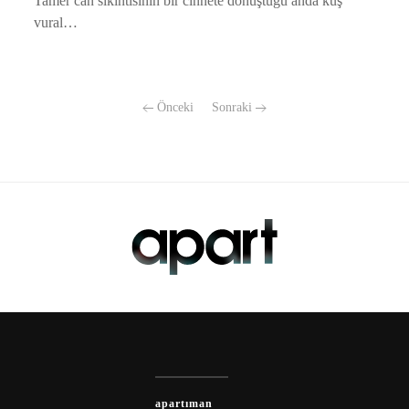
Tamer can sıkıntısının bir cinnete dönüştüğü anda kuş
vural…
Önceki
Sonraki
apartıman