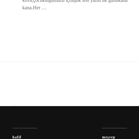
kova,çocukluğumuzu içmiştik son yazın ilk günükana
kana.Her …
hafif
meşrep