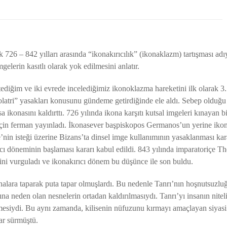
k 726 – 842 yılları arasında “ikonakırıcılık” (ikonaklazm) tartışması adı
gelerin kasıtlı olarak yok edilmesini anlatır.
stediğim ve iki evrede incelediğimiz ikonoklazma hareketini ilk olarak
olatri” yasakları konusunu gündeme getirdiğinde ele aldı. Sebep olduğ
sa ikonasını kaldırttı. 726 yılında ikona karşıtı kutsal imgeleri kınayan 
ı için ferman yayınladı. İkonasever başpiskopos Germanos’un yerine iko
e’nin isteği üzerine Bizans’ta dinsel imge kullanımının yasaklanması kar
ırıcı döneminin başlaması kararı kabul edildi. 843 yılında imparatoriçe 
ğini vurguladı ve ikonakırıcı dönem bu düşünce ile son buldu.
nalara taparak puta tapar olmuşlardı. Bu nedenle Tanrı’nın hoşnutsuzluğ
na neden olan nesnelerin ortadan kaldırılmasıydı. Tanrı’yı insanın niteli
mesiydi. Bu aynı zamanda, kilisenin nüfuzunu kırmayı amaçlayan siyasi b
ar sürmüştü.