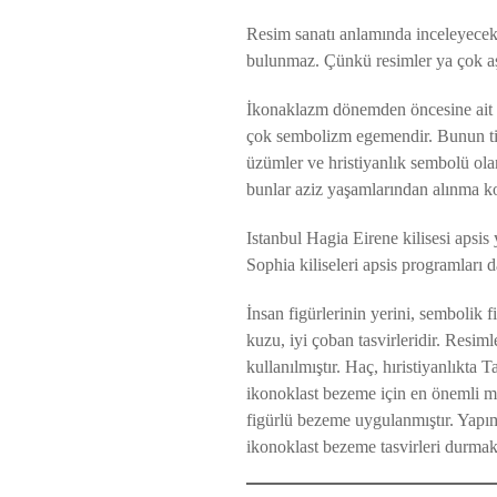
Resim sanatı anlamında inceleyecek 
bulunmaz. Çünkü resimler ya çok aş
İkonaklazm dönemden öncesine ait s
çok sembolizm egemendir. Bunun tip
üzümler ve hristiyanlık sembolü ola
bunlar aziz yaşamlarından alınma ko
Istanbul Hagia Eirene kilisesi aps
Sophia kiliseleri apsis programları d
İnsan figürlerinin yerini, sembolik f
kuzu, iyi çoban tasvirleridir. Resim
kullanılmıştır. Haç, hıristiyanlıkta 
ikonoklast bezeme için en önemli mo
figürlü bezeme uygulanmıştır. Yapım
ikonoklast bezeme tasvirleri durmak