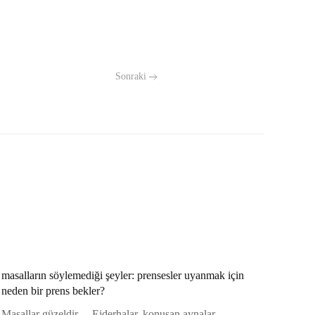
Sonraki
masalların söylemediği şeyler: prensesler uyanmak için
neden bir prens bekler?
Masallar güzeldir… Ejderhalar, konuşan aynalar,