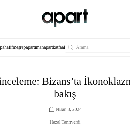
apa
hafif
meşrep
apartıman
apartkat
faal
 inceleme: Bizans’ta İkonokla
bakış
Nisan 3, 2024
Hazal Tanrıverdi