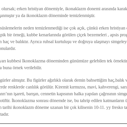
olursak; erken hristiyan dönemiyle, ikonaklazm donemi arasında karakt
ınmıştır ya da ikonoklazm döneminde temizlenmiştir.
üslemelerin neden temizlenmediği ise çok açık, çünkü erken hristiyan
ik bir örneği, kubbe kenarlarında görülen çiçek bezemeleri , apsis pr
n haç ve balıktır. Ayrıca ruhsal kurtuluşu ve doğruya ulaşmayı simgele
nulardır.
is yarı kubbesi Ikonoklazma döneminden günümüze gelebilen tek örnekti
a buna örnek verilebilir.
igürler almıştır. Bu figürler ağırlıklı olarak demin bahsettiğim haç,balık
lerde renklerde canlılık görülür. Kiremit kırmızısı, mavi, kahverengi, sar
Tanrı’nın işareti, barışın, cennetin kapısının halka yapılan çağrısının sim
tiftir. İkonoklazma sonrası dönemde ise, bu tahrip edilen katmanların ü
 tarihi ikonoklazm döneme uzanan bir çok kilisenin 10-11. yy fresko tab
tadır.