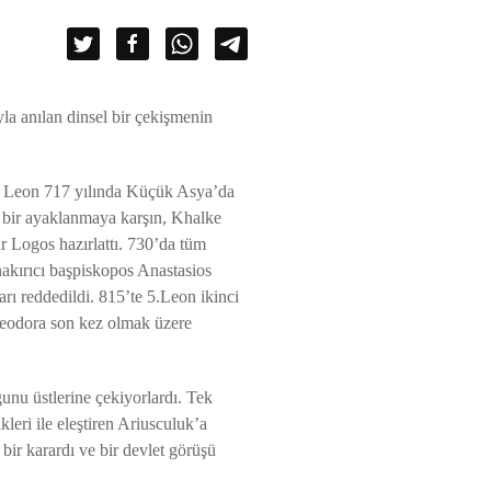
yla anılan dinsel bir çekişmenin
 3. Leon 717 yılında Küçük Asya’da
u bir ayaklanmaya karşın, Khalke
bir Logos hazırlattı. 730’da tüm
nakırıcı başpiskopos Anastasios
arı reddedildi. 815’te 5.Leon ikinci
Theodora son kez olmak üzere
unu üstlerine çekiyorlardı. Tek
kleri ile eleştiren Ariusculuk’a
ir karardı ve bir devlet görüşü