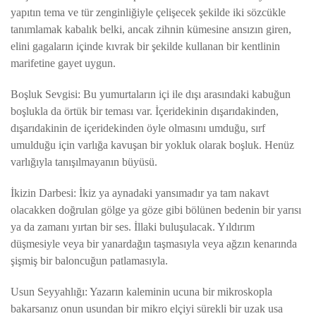
yapıtın tema ve tür zenginliğiyle çelişecek şekilde iki sözcükle
tanımlamak kabalık belki, ancak zihnin kümesine ansızın giren,
elini gagaların içinde kıvrak bir şekilde kullanan bir kentlinin
marifetine gayet uygun.
Boşluk Sevgisi: Bu yumurtaların içi ile dışı arasındaki kabuğun
boşlukla da örtük bir teması var. İçeridekinin dışarıdakinden,
dışarıdakinin de içeridekinden öyle olmasını umduğu, sırf
umulduğu için varlığa kavuşan bir yokluk olarak boşluk. Henüz
varlığıyla tanışılmayanın büyüsü.
İkizin Darbesi: İkiz ya aynadaki yansımadır ya tam nakavt
olacakken doğrulan gölge ya göze gibi bölünen bedenin bir yarısı
ya da zamanı yırtan bir ses. İllaki buluşulacak. Yıldırım
düşmesiyle veya bir yanardağın taşmasıyla veya ağzın kenarında
şişmiş bir baloncuğun patlamasıyla.
Usun Seyyahlığı: Yazarın kaleminin ucuna bir mikroskopla
bakarsanız onun usundan bir mikro elçiyi sürekli bir uzak usa