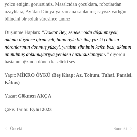
yolcu ettiğini görürsünüz. Masalcıdan çocuklara, robotlardan
uzaylılara, Ay’dan Dünya’ya zamana saplanmış sayısız varlığın
bilincini bir soluk süresince tanırız.
Düşünme Hapları:
“Doktor Bey, seneler oldu düşünmeyeli,
aklıma düşünce girmeyeli, bana öyle bir ilaç yaz ki çatlasın
nöronlarımın donmuş yüzeyi, yırtılsın zihnimin kefen bezi, aklımın
unutulmuş dokunuşlarıyla yeniden huzursuzlanayım.”
diyordu
hastanın ağzında dönen kasetteki ses.
Yapıt:
MİKRO ÖYKÜ (Beş Kitap: Az, Tohum, Tuhaf, Paralel,
Kâbus)
Yazar:
Gökmen AKÇA
Çıkış Tarihi:
Eylül
2023
Önceki
Sonraki