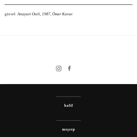
görsel
:
Anayurt Oteli, 1987, Ömer Kavur.
hafif
meşrep