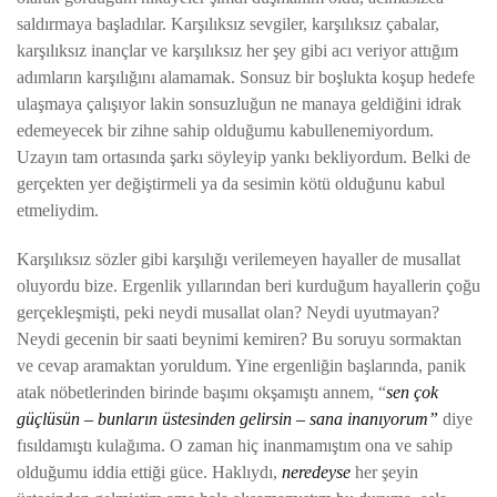
saldırmaya başladılar. Karşılıksız sevgiler, karşılıksız çabalar,
karşılıksız inançlar ve karşılıksız her şey gibi acı veriyor attığım
adımların karşılığını alamamak. Sonsuz bir boşlukta koşup hedefe
ulaşmaya çalışıyor lakin sonsuzluğun ne manaya geldiğini idrak
edemeyecek bir zihne sahip olduğumu kabullenemiyordum.
Uzayın tam ortasında şarkı söyleyip yankı bekliyordum. Belki de
gerçekten yer değiştirmeli ya da sesimin kötü olduğunu kabul
etmeliydim.
Karşılıksız sözler gibi karşılığı verilemeyen hayaller de musallat
oluyordu bize. Ergenlik yıllarından beri kurduğum hayallerin çoğu
gerçekleşmişti, peki neydi musallat olan? Neydi uyutmayan?
Neydi gecenin bir saati beynimi kemiren? Bu soruyu sormaktan
ve cevap aramaktan yoruldum. Yine ergenliğin başlarında, panik
atak nöbetlerinden birinde başımı okşamıştı annem, “
sen çok
güçlüsün – bunların üstesinden gelirsin – sana inanıyorum”
diye
fısıldamıştı kulağıma. O zaman hiç inanmamıştım ona ve sahip
olduğumu iddia ettiği güce. Haklıydı,
neredeyse
her şeyin