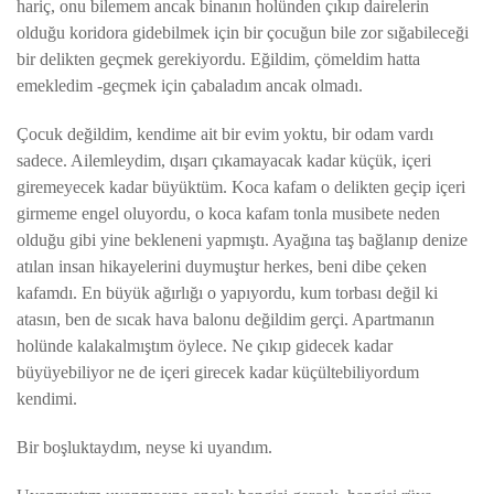
hariç, onu bilemem ancak binanın holünden çıkıp dairelerin
olduğu koridora gidebilmek için bir çocuğun bile zor sığabileceği
bir delikten geçmek gerekiyordu. Eğildim, çömeldim hatta
emekledim -geçmek için çabaladım ancak olmadı.
Çocuk değildim, kendime ait bir evim yoktu, bir odam vardı
sadece. Ailemleydim, dışarı çıkamayacak kadar küçük, içeri
giremeyecek kadar büyüktüm. Koca kafam o delikten geçip içeri
girmeme engel oluyordu, o koca kafam tonla musibete neden
olduğu gibi yine bekleneni yapmıştı. Ayağına taş bağlanıp denize
atılan insan hikayelerini duymuştur herkes, beni dibe çeken
kafamdı. En büyük ağırlığı o yapıyordu, kum torbası değil ki
atasın, ben de sıcak hava balonu değildim gerçi. Apartmanın
holünde kalakalmıştım öylece. Ne çıkıp gidecek kadar
büyüyebiliyor ne de içeri girecek kadar küçültebiliyordum
kendimi.
Bir boşluktaydım, neyse ki uyandım.