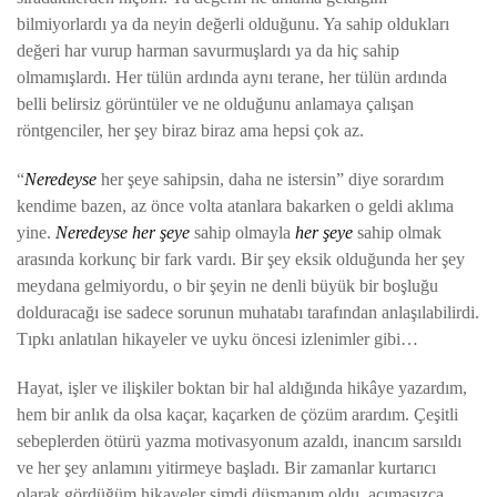
bilmiyorlardı ya da neyin değerli olduğunu. Ya sahip oldukları
değeri har vurup harman savurmuşlardı ya da hiç sahip
olmamışlardı. Her tülün ardında aynı terane, her tülün ardında
belli belirsiz görüntüler ve ne olduğunu anlamaya çalışan
röntgenciler, her şey biraz biraz ama hepsi çok az.
“
Neredeyse
her şeye sahipsin, daha ne istersin” diye sorardım
kendime bazen, az önce volta atanlara bakarken o geldi aklıma
yine.
Neredeyse
her şeye
sahip olmayla
her şeye
sahip olmak
arasında korkunç bir fark vardı. Bir şey eksik olduğunda her şey
meydana gelmiyordu, o bir şeyin ne denli büyük bir boşluğu
dolduracağı ise sadece sorunun muhatabı tarafından anlaşılabilirdi.
Tıpkı anlatılan hikayeler ve uyku öncesi izlenimler gibi…
Hayat, işler ve ilişkiler boktan bir hal aldığında hikâye yazardım,
hem bir anlık da olsa kaçar, kaçarken de çözüm arardım. Çeşitli
sebeplerden ötürü yazma motivasyonum azaldı, inancım sarsıldı
ve her şey anlamını yitirmeye başladı. Bir zamanlar kurtarıcı
olarak gördüğüm hikayeler şimdi düşmanım oldu, acımasızca