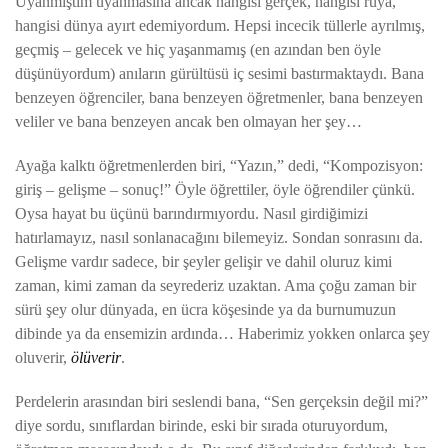
Uyanmıştım uyanmasına ancak hangisi gerçek, hangisi rüya,
hangisi dünya ayırt edemiyordum. Hepsi incecik tüllerle ayrılmış,
geçmiş – gelecek ve hiç yaşanmamış (en azından ben öyle
düşünüyordum) anıların gürültüsü iç sesimi bastırmaktaydı. Bana
benzeyen öğrenciler, bana benzeyen öğretmenler, bana benzeyen
veliler ve bana benzeyen ancak ben olmayan her şey…
Ayağa kalktı öğretmenlerden biri, “Yazın,” dedi, “Kompozisyon:
giriş – gelişme – sonuç!” Öyle öğrettiler, öyle öğrendiler çünkü.
Oysa hayat bu üçünü barındırmıyordu. Nasıl girdiğimizi
hatırlamayız, nasıl sonlanacağını bilemeyiz. Sondan sonrasını da.
Gelişme vardır sadece, bir şeyler gelişir ve dahil oluruz kimi
zaman, kimi zaman da seyrederiz uzaktan. Ama çoğu zaman bir
sürü şey olur dünyada, en ücra köşesinde ya da burnumuzun
dibinde ya da ensemizin ardında… Haberimiz yokken onlarca şey
oluverir,
ölüverir
.
Perdelerin arasından biri seslendi bana, “Sen gerçeksin değil mi?”
diye sordu, sınıflardan birinde, eski bir sırada oturuyordum,