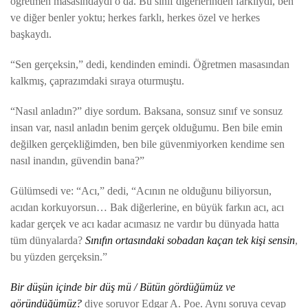
öğretmen masasındaydı o da. Bu sınıf diğerlerinden farklıydı, ben
ve diğer benler yoktu; herkes farklı, herkes özel ve herkes
başkaydı.
“Sen gerçeksin,” dedi, kendinden emindi. Öğretmen masasından
kalkmış, çaprazımdaki sıraya oturmuştu.
“Nasıl anladın?” diye sordum. Baksana, sonsuz sınıf ve sonsuz
insan var, nasıl anladın benim gerçek olduğumu. Ben bile emin
değilken gerçekliğimden, ben bile güvenmiyorken kendime sen
nasıl inandın, güvendin bana?”
Gülümsedi ve: “Acı,” dedi, “Acının ne olduğunu biliyorsun,
acıdan korkuyorsun… Bak diğerlerine, en büyük farkın acı, acı
kadar gerçek ve acı kadar acımasız ne vardır bu dünyada hatta
tüm dünyalarda?
Sınıfın ortasındaki sobadan kaçan tek kişi sensin
,
bu yüzden gerçeksin.”
Bir düşün içinde bir düş mü / Bütün gördüğümüz ve
göründüğümüz?
diye soruyor Edgar A. Poe. Aynı soruya cevap