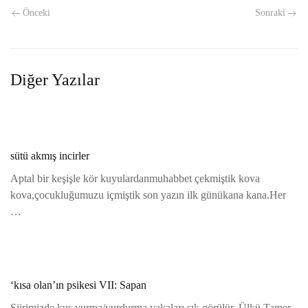
Önceki
Sonraki
Diğer Yazılar
sütü akmış incirler
Aptal bir keşişle kör kuyulardanmuhabbet çekmiştik kova
kova,çocukluğumuzu içmiştik son yazın ilk günükana kana.Her
…
‘kısa olan’ın psikesi VII: Sapan
Şiirimizde kuş vurma/vurdurma vakaları sık görülür. Ülkü Tamer