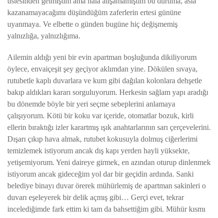
üstesinden gelmiştim ama hala alışamamıştım bu duruma, asla
kazanamayacağımı düşündüğüm zaferlerin ertesi gününe
uyanmaya. Ve elbette o günden bugüne hiç değişmemiş
yalnızlığa, yalnızlığıma.
Ailemin aldığı yeni bir evin apartman boşluğunda dikiliyorum
öylece, envaiçeşit şey geçiyor aklımdan yine. Dökülen sıvaya,
rutubetle kaplı duvarlara ve kum gibi dağılan kolonlara dehşetle
bakıp aldıkları kararı sorguluyorum. Herkesin sağlam yapı aradığı
bu dönemde böyle bir yeri seçme sebeplerini anlamaya
çalışıyorum. Kötü bir koku var içeride, otomatlar bozuk, kirli
ellerin bıraktığı izler karartmış ışık anahtarlarının sarı çerçevelerini.
Dışarı çıkıp hava almak, rutubet kokusuyla dolmuş ciğerlerimi
temizlemek istiyorum ancak dış kapı yerden hayli yüksekte,
yetişemiyorum. Yeni daireye girmek, en azından oturup dinlenmek
istiyorum ancak gideceğim yol dar bir geçidin ardında. Sanki
belediye binayı duvar örerek mühürlemiş de apartman sakinleri o
duvarı eşeleyerek bir delik açmış gibi… Gerçi evet, tekrar
incelediğimde fark ettim ki tam da bahsettiğim gibi. Mühür kısmı