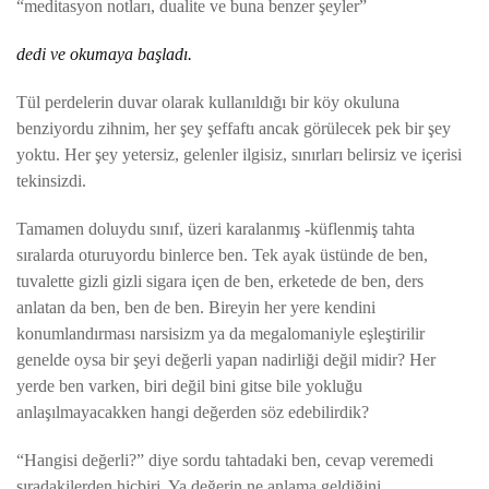
“meditasyon notları, dualite ve buna benzer şeyler”
dedi ve okumaya başladı.
Tül perdelerin duvar olarak kullanıldığı bir köy okuluna
benziyordu zihnim, her şey şeffaftı ancak görülecek pek bir şey
yoktu. Her şey yetersiz, gelenler ilgisiz, sınırları belirsiz ve içerisi
tekinsizdi.
Tamamen doluydu sınıf, üzeri karalanmış -küflenmiş tahta
sıralarda oturuyordu binlerce ben. Tek ayak üstünde de ben,
tuvalette gizli gizli sigara içen de ben, erketede de ben, ders
anlatan da ben, ben de ben. Bireyin her yere kendini
konumlandırması narsisizm ya da megalomaniyle eşleştirilir
genelde oysa bir şeyi değerli yapan nadirliği değil midir? Her
yerde ben varken, biri değil bini gitse bile yokluğu
anlaşılmayacakken hangi değerden söz edebilirdik?
“Hangisi değerli?” diye sordu tahtadaki ben, cevap veremedi
sıradakilerden hiçbiri. Ya değerin ne anlama geldiğini